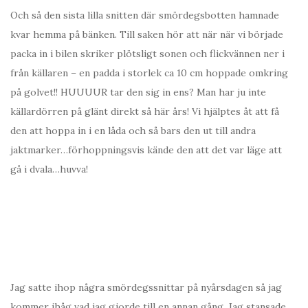
Och så den sista lilla snitten där smördegsbotten hamnade
kvar hemma på bänken. Till saken hör att när när vi började
packa in i bilen skriker plötsligt sonen och flickvännen ner i
från källaren – en padda i storlek ca 10 cm hoppade omkring
på golvet!! HUUUUR tar den sig in ens? Man har ju inte
källardörren på glänt direkt så här års! Vi hjälptes åt att få
den att hoppa in i en låda och så bars den ut till andra
jaktmarker…förhoppningsvis kände den att det var läge att
gå i dvala…huvva!
Jag satte ihop några smördegssnittar på nyårsdagen så jag
kommer ihåg vad jag gjorde till en annan gång. Jag stansade