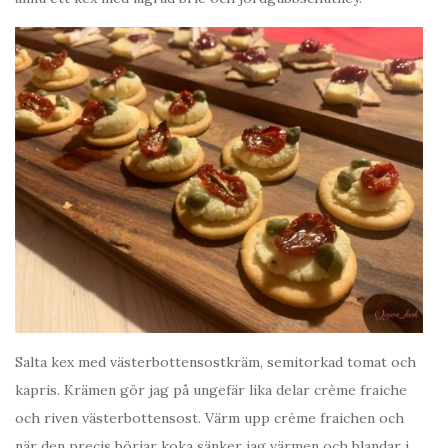
Salta kex med västerbottensostkräm, semitorkad tomat och
kapris. Krämen gör jag på ungefär lika delar crème fraiche
och riven västerbottensost. Värm upp crème fraichen och
när den precis börjar koka sänker jag värmen och blandar i