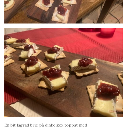
En bit lagrad brie på dinkelkex toppat med