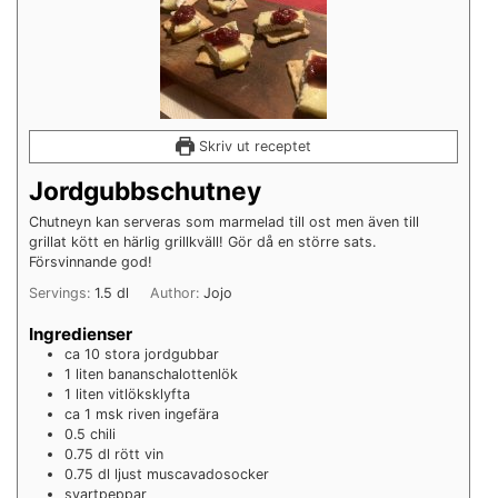
Skriv ut receptet
Jordgubbschutney
Chutneyn kan serveras som marmelad till ost men även till
grillat kött en härlig grillkväll! Gör då en större sats.
Försvinnande god!
Servings:
1.5
dl
Author:
Jojo
Ingredienser
ca 10
stora
jordgubbar
1
liten
bananschalottenlök
1
liten
vitlöksklyfta
ca 1
msk
riven ingefära
0.5
chili
0.75
dl
rött vin
0.75
dl
ljust muscavadosocker
svartpeppar