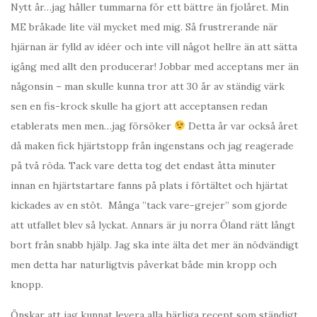
Nytt år…jag håller tummarna för ett bättre än fjolåret. Min
ME bråkade lite väl mycket med mig. Så frustrerande när
hjärnan är fylld av idéer och inte vill något hellre än att sätta
igång med allt den producerar! Jobbar med acceptans mer än
någonsin – man skulle kunna tror att 30 år av ständig värk
sen en fis-krock skulle ha gjort att acceptansen redan
etablerats men men…jag försöker
Detta år var också året
då maken fick hjärtstopp från ingenstans och jag reagerade
på två röda. Tack vare detta tog det endast åtta minuter
innan en hjärtstartare fanns på plats i förtältet och hjärtat
kickades av en stöt. Många ”tack vare-grejer” som gjorde
att utfallet blev så lyckat. Annars är ju norra Öland rätt långt
bort från snabb hjälp. Jag ska inte älta det mer än nödvändigt
men detta har naturligtvis påverkat både min kropp och
knopp.
Önskar att jag kunnat levera alla härliga recept som ständigt