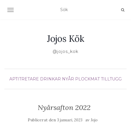
SLÅ PÅ/AV NAVIGERING
Jojos Kök
@jojos_kok
APTITRETARE
DRINKAR
NYÅR
PLOCKMAT
TILLTUGG
Nyårsafton 2022
Publicerat den
av
3 januari, 2023
Jojo