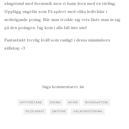
sångstund med livemusik men vi hann även med en tävling.
Upplägg ungefär som På spåret med olika ledtrådar i
nedstigande poäng. När man trodde sig veta låste man in sig
på den poängen. Jag kom i alla fall inte sist!
Fantastiskt trevlig kväll som vanligt i dessa människors
sällskap <3
Inga kommentarer än
APTITRETARE
DRINK
NYÅR
NYÅRSAFTON
PLOCKMAT
SNITTAR
VÄLKOMSTDRINK