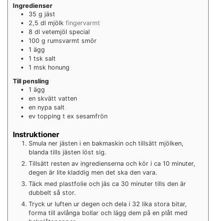
Ingredienser
35
g
jäst
2,5
dl
mjölk
fingervarmt
8
dl
vetemjöl special
100
g
rumsvarmt smör
1
ägg
1
tsk
salt
1
msk
honung
Till pensling
1
ägg
en skvätt vatten
en nypa salt
ev topping t ex sesamfrön
Instruktioner
Smula ner jästen i en bakmaskin och tillsätt mjölken,
blanda tills jästen löst sig.
Tillsätt resten av ingredienserna och kör i ca 10 minuter,
degen är lite kladdig men det ska den vara.
Täck med plastfolie och jäs ca 30 minuter tills den är
dubbelt så stor.
Tryck ur luften ur degen och dela i 32 lika stora bitar,
forma till avlånga bollar och lägg dem på en plåt med