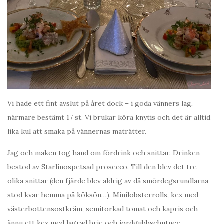
Vi hade ett fint avslut på året dock – i goda vänners lag,
närmare bestämt 17 st. Vi brukar köra knytis och det är alltid
lika kul att smaka på vännernas maträtter.
Jag och maken tog hand om fördrink och snittar. Drinken
bestod av Starlinospetsad prosecco. Till den blev det tre
olika snittar (den fjärde blev aldrig av då smördegsrundlarna
stod kvar hemma på köksön…). Minilobsterrolls, kex med
västerbottensostkräm, semitorkad tomat och kapris och
ännu ett kex med lagrad brie och jordgubbschutney.