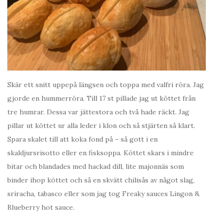
Skär ett snitt uppepå längsen och toppa med valfri röra. Jag
gjorde en hummerröra. Till 17 st pillade jag ut köttet från
tre humrar. Dessa var jättestora och två hade räckt. Jag
pillar ut köttet ur alla leder i klon och så stjärten så klart.
Spara skalet till att koka fond på – så gott i en
skaldjursrisotto eller en fisksoppa. Köttet skars i mindre
bitar och blandades med hackad dill, lite majonnäs som
binder ihop köttet och så en skvätt chilisås av något slag,
sriracha, tabasco eller som jag tog Freaky sauces Lingon &
Blueberry hot sauce.