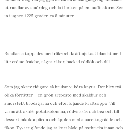
ut rundlar av smördeg och la i botten på en muffinsform. Sen
in i ugnen i 225 grader, ca 8 minuter.
Rundlarna toppades med räk-och kräftmjukost blandat med
lite crème fraiche, några räkor, hackad rödlök och dill.
Som jag skrev tidigare så brukar vi köra knytis. Det blev två
olika förrätter – en grön ärtpesto med skaldjur och
smörstekt brödstjärna och efterföljande kräftsoppa. Till
varmrätt oxfilé, potatisblomma, rödvinssås och bea och till
dessert inkokta päron och äpplen med amarettogrädde och
fikon. Tyvärr glömde jag ta kort både på ostbricka innan och