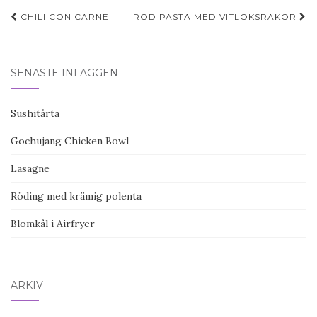
Inläggsnavigering
CHILI CON CARNE
RÖD PASTA MED VITLÖKSRÄKOR
SENASTE INLÄGGEN
Sushitårta
Gochujang Chicken Bowl
Lasagne
Röding med krämig polenta
Blomkål i Airfryer
ARKIV