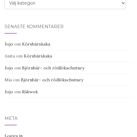
Kategorier
SENASTE KOMMENTARER
Jojo
om
Körsbärskaka
Anita
om
Körsbärskaka
Jojo
om
Björnbär- och rödlökschutney
Mia
om
Björnbär- och rödlökschutney
Jojo
om
Räkwok
META
Logga in