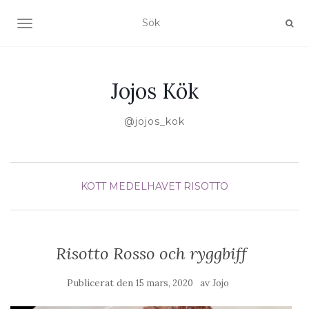
SLÅ PÅ/AV NAVIGERING
Jojos Kök
@jojos_kok
KÖTT
MEDELHAVET
RISOTTO
Risotto Rosso och ryggbiff
Publicerat den
av
15 mars, 2020
Jojo