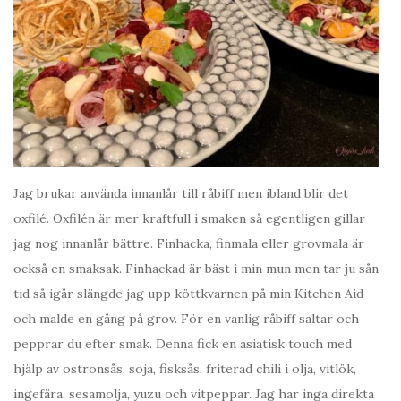
Jag brukar använda innanlår till råbiff men ibland blir det
oxfilé. Oxfilén är mer kraftfull i smaken så egentligen gillar
jag nog innanlår bättre. Finhacka, finmala eller grovmala är
också en smaksak. Finhackad är bäst i min mun men tar ju sån
tid så igår slängde jag upp köttkvarnen på min Kitchen Aid
och malde en gång på grov. För en vanlig råbiff saltar och
pepprar du efter smak. Denna fick en asiatisk touch med
hjälp av ostronsås, soja, fisksås, friterad chili i olja, vitlök,
ingefära, sesamolja, yuzu och vitpeppar. Jag har inga direkta