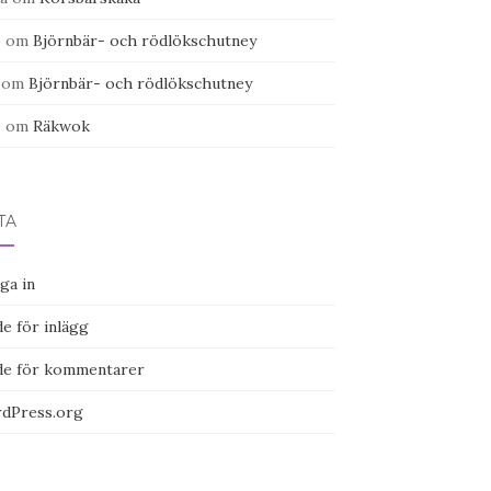
o
om
Björnbär- och rödlökschutney
om
Björnbär- och rödlökschutney
o
om
Räkwok
TA
ga in
e för inlägg
de för kommentarer
dPress.org