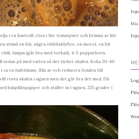
Joj
Mia
 olja i en kastrull, röra i lite tomatpuré och bränna av lite
Joj
en stund en lök, några vitlöksklyftor, en morot, en bit
lv chili, timjan (går bra med torkad), 4-5 pepparkorn,
yll sedan på med vatten så det täcker skalen. Koka 30-40
ME
i ca en halvtimme. Sila av och reducera fonden till
vill rosta skalen i ugnen men det går bra det med. Då
Log
med bakplåtspapper och ställer in i ugnen, 225 grader i
Flöd
Flö
Wor