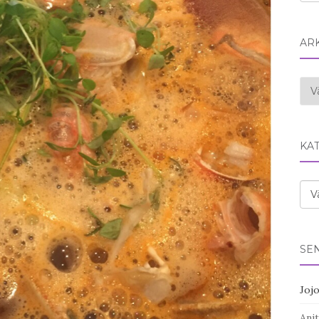
AR
Ark
KA
Kat
SE
Joj
Anit