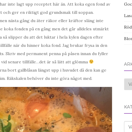
ar inte lagt upp receptet här än. Att koka egen fond av
Goc
ott och ger en riktigt god grundsmak till soppan.
Las
men nästa gång du äter räkor eller kräftor släng inte
Röd
nte koka fonden på en gång men det går alldeles utmärkt
a så slipper du att det luktar i hela kylen dagen efter
Blom
tillfälle när du hinner koka fond. Jag brukar frysa in den
lats. Skriv med permanent penna på påsen innan du fyller
 vid senare tillfälle…det är så lätt att glömma
AR
rna bort gallblåsan längst upp i huvudet då den kan ge
näm. Räkskalen behöver du inte göra något med.
Ark
KA
Kat