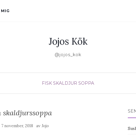
 MIG
Jojos Kök
@jojos_kok
FISK
SKALDJUR
SOPPA
h skaldjurssoppa
SE
n
av
7 november, 2018
Jojo
Sus