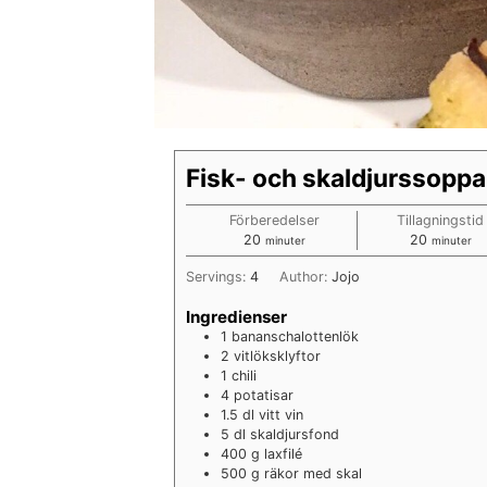
Fisk- och skaldjurssoppa
Förberedelser
Tillagningstid
minuter
minuter
20
20
minuter
minuter
Servings:
4
Author:
Jojo
Ingredienser
1
bananschalottenlök
2
vitlöksklyftor
1
chili
4
potatisar
1.5
dl
vitt vin
5
dl
skaldjursfond
400
g
laxfilé
500
g
räkor med skal