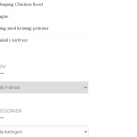
hujang Chicken Bowl
agne
ing med krämig polenta
kål i Airfryer
KIV
iv
TEGORIER
egorier