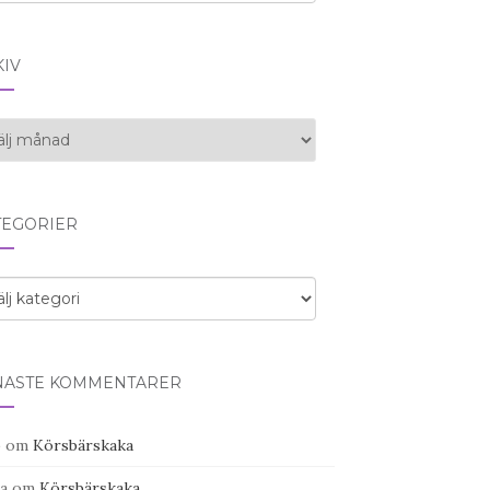
KIV
iv
TEGORIER
egorier
NASTE KOMMENTARER
o
om
Körsbärskaka
a
om
Körsbärskaka