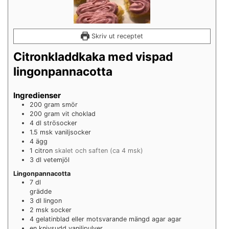
Skriv ut receptet
Citronkladdkaka med vispad
lingonpannacotta
Ingredienser
200
gram
smör
200
gram
vit choklad
4
dl
strösocker
1.5
msk
vaniljsocker
4
ägg
1
citron
skalet och saften (ca 4 msk)
3
dl
vetemjöl
Lingonpannacotta
7
dl
grädde
3
dl
lingon
2
msk
socker
4
gelatinblad eller motsvarande mängd agar agar
en
knivsudd
vaniljpulver