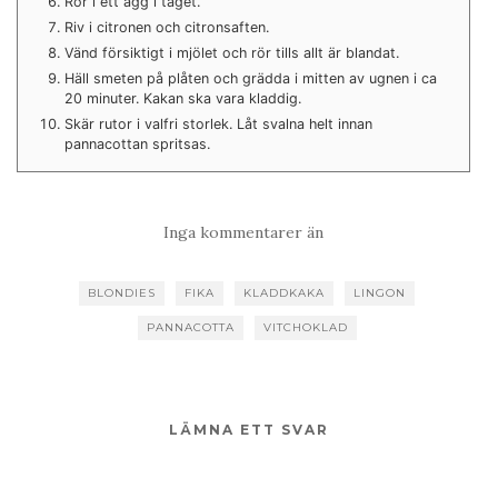
Rör i ett ägg i taget.
Riv i citronen och citronsaften.
Vänd försiktigt i mjölet och rör tills allt är blandat.
Häll smeten på plåten och grädda i mitten av ugnen i ca
20 minuter. Kakan ska vara kladdig.
Skär rutor i valfri storlek. Låt svalna helt innan
pannacottan spritsas.
Inga kommentarer än
BLONDIES
FIKA
KLADDKAKA
LINGON
PANNACOTTA
VITCHOKLAD
LÄMNA ETT SVAR