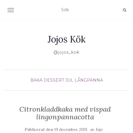
SLÅ PÅ/AV NAVIGERING
Jojos Kök
@jojos_kok
BAKA
DESSERT
JUL
LÅNGPANNA
Citronkladdkaka med vispad
lingonpannacotta
Publicerat den
av
19 december, 2019
Jojo