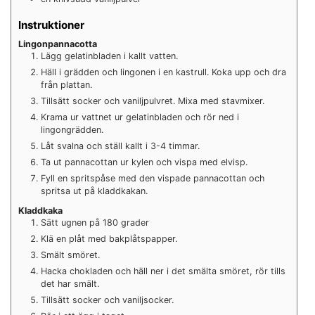
Instruktioner
Lingonpannacotta
Lägg gelatinbladen i kallt vatten.
Häll i grädden och lingonen i en kastrull. Koka upp och dra
från plattan.
Tillsätt socker och vaniljpulvret. Mixa med stavmixer.
Krama ur vattnet ur gelatinbladen och rör ned i
lingongrädden.
Låt svalna och ställ kallt i 3-4 timmar.
Ta ut pannacottan ur kylen och vispa med elvisp.
Fyll en spritspåse med den vispade pannacottan och
spritsa ut på kladdkakan.
Kladdkaka
Sätt ugnen på 180 grader
Klä en plåt med bakplåtspapper.
Smält smöret.
Hacka chokladen och häll ner i det smälta smöret, rör tills
det har smält.
Tillsätt socker och vaniljsocker.