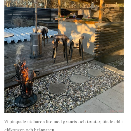
Vi pimpade utebaren lite med granris och tomtar, tände eld i
eldkorgen och brännaren.