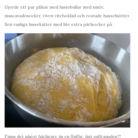
Gjorde ett par plåtar med lussebullar med smör,
muscavadosocker, riven vitchoklad och rostade hasselnötter.
Sen vanliga lussekatter med lite extra pärlsocker på.
Finns det något härligare än en fluffig, jäst saffransdeg?!