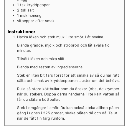
1
tsk
kryddpeppar
2
tsk
salt
1
msk
honung
vitpeppar efter smak
Instruktioner
Hacka löken och stek mjuk i lite smör. Låt svalna.
Blanda grädde, mjölk och ströbröd och låt svälla tio
minuter.
Tillsätt löken och mixa slät.
Blanda med resten av ingredienserna.
Stek en liten bit färs först för att smaka av så du har rätt
sälta och smak av kryddpepparen. Juster om det behövs.
Rulla så stora köttbullar som du önskar (obs, de krymper
när du steker). Doppa gärna händerna i lite kallt vatten så
får du slätare köttbullar.
Stek i omgångar i smör. Du kan också steka allihop på en
gång i ugnen i 225 grader, skaka plåten då och då. Ta ut
när de fått fin färg runtom.