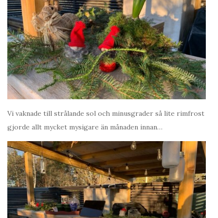
Vi vaknade till strålande sol och minusgrader så lite rimfrost
gjorde allt mycket mysigare än månaden innan…