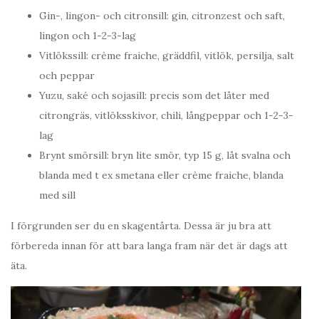
Gin-, lingon- och citronsill: gin, citronzest och saft,
lingon och 1-2-3-lag
Vitlökssill: crème fraiche, gräddfil, vitlök, persilja, salt
och peppar
Yuzu, saké och sojasill: precis som det låter med
citrongräs, vitlöksskivor, chili, långpeppar och 1-2-3-
lag
Brynt smörsill: bryn lite smör, typ 15 g, låt svalna och
blanda med t ex smetana eller crème fraiche, blanda
med sill
I förgrunden ser du en skagentårta. Dessa är ju bra att
förbereda innan för att bara langa fram när det är dags att
äta.