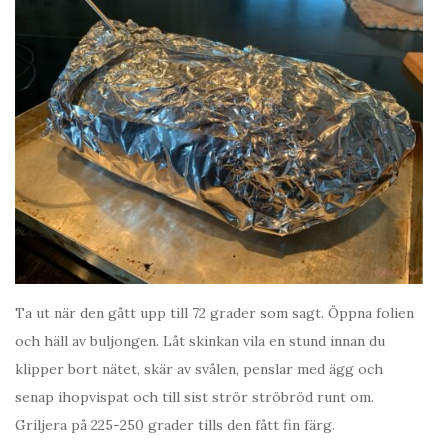
Ta ut när den gått upp till 72 grader som sagt. Öppna folien
och häll av buljongen. Låt skinkan vila en stund innan du
klipper bort nätet, skär av svålen, penslar med ägg och
senap ihopvispat och till sist strör ströbröd runt om.
Griljera på 225-250 grader tills den fått fin färg.