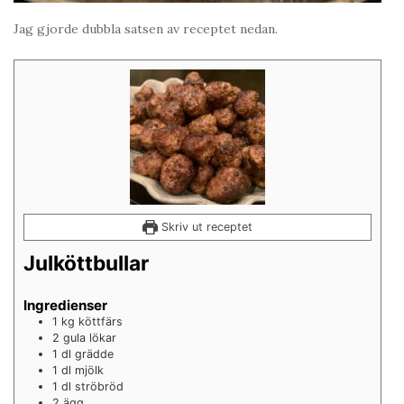
Jag gjorde dubbla satsen av receptet nedan.
Skriv ut receptet
Julköttbullar
Ingredienser
1
kg
köttfärs
2
gula lökar
1
dl
grädde
1
dl
mjölk
1
dl
ströbröd
2
ägg