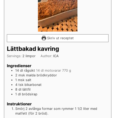
Skriv ut receptet
Lättbakad kavring
Servings:
2
limpor
Author:
ICA
Ingredienser
14
dl
rågsikt
14 dl motsvarar 770 g
2
msk
malda brödkryddor
1
msk
salt
4
tsk
bikarbonat
8
dl
lättfil
1
dl
brödsirap
Instruktioner
Smörj 2 avlånga formar som rymmer 1 1/2 liter med
matfett (för 2 bröd).