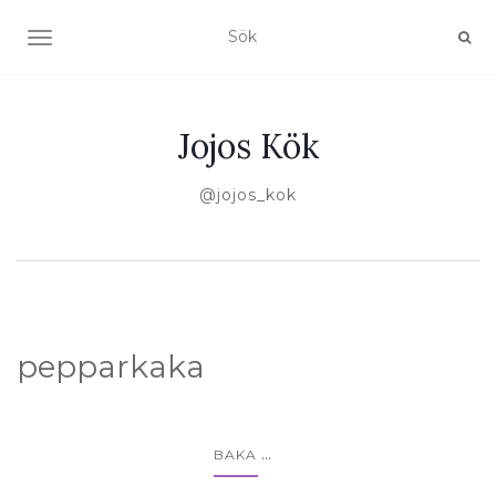
SLÅ PÅ/AV NAVIGERING
Jojos Kök
@jojos_kok
pepparkaka
...
BAKA