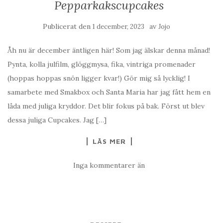
Pepparkakscupcakes
Publicerat den
av
1 december, 2023
Jojo
Åh nu är december äntligen här! Som jag älskar denna månad!
Pynta, kolla julfilm, glöggmysa, fika, vintriga promenader
(hoppas hoppas snön ligger kvar!) Gör mig så lycklig! I
samarbete med Smakbox och Santa Maria har jag fått hem en
låda med juliga kryddor. Det blir fokus på bak. Först ut blev
dessa juliga Cupcakes. Jag […]
LÄS MER
Inga kommentarer än