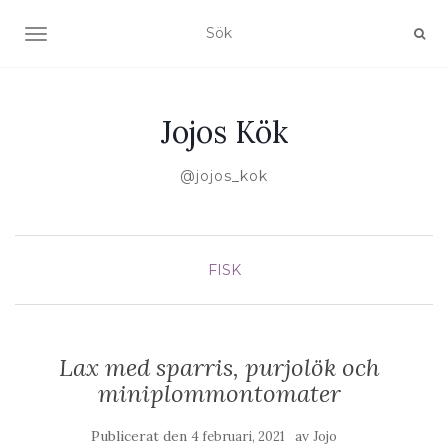
SLÅ PÅ/AV NAVIGERING
Jojos Kök
@jojos_kok
FISK
Lax med sparris, purjolök och
miniplommontomater
Publicerat den
av
4 februari, 2021
Jojo