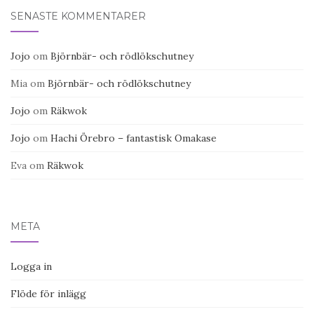
SENASTE KOMMENTARER
Jojo
om
Björnbär- och rödlökschutney
Mia
om
Björnbär- och rödlökschutney
Jojo
om
Räkwok
Jojo
om
Hachi Örebro – fantastisk Omakase
Eva
om
Räkwok
META
Logga in
Flöde för inlägg