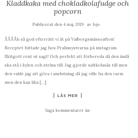
Kladdkaka med chokladkolafudge och
popcorn
Publicerat den
av
4 maj, 2019
Jojo
ÅÅÅÅh så god efterrätt vi åt på Valborgsmässoafton!
Receptet hittade jag hos Pralinsystrarna på instagram.
Skitgott rent ut sagt! Och perfekt att förbereda då den ändå
ska stå i kylen och stelna till. Jag gjorde saltkolasås till men
den valde jag att göra i anslutning då jag ville ha den varm
men den kan lika […]
LÄS MER
Inga kommentarer än