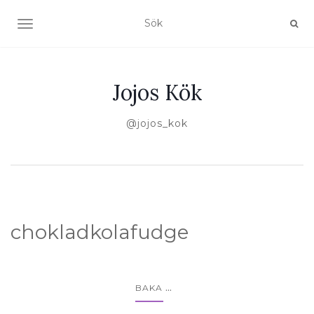
SLÅ PÅ/AV NAVIGERING
Jojos Kök
@jojos_kok
chokladkolafudge
...
BAKA