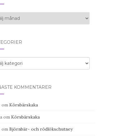
iv
TEGORIER
egorier
NASTE KOMMENTARER
o
om
Körsbärskaka
a
om
Körsbärskaka
o
om
Björnbär- och rödlökschutney