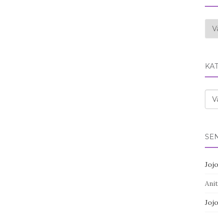
Ark
KA
Kat
SE
Joj
Anit
Joj