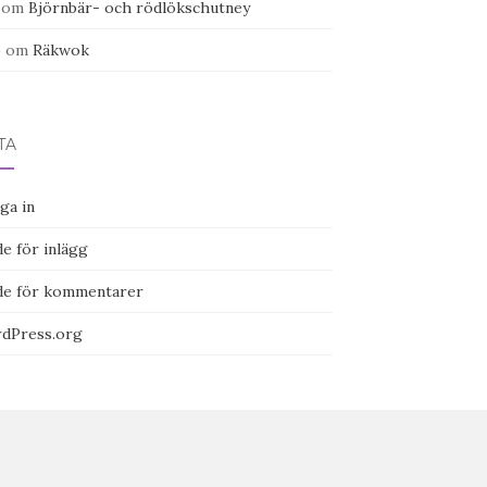
om
Björnbär- och rödlökschutney
o
om
Räkwok
TA
ga in
e för inlägg
de för kommentarer
dPress.org