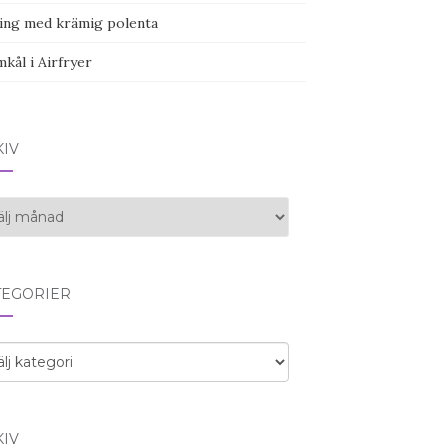
ing med krämig polenta
kål i Airfryer
KIV
iv
TEGORIER
egorier
KIV