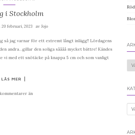
Röd
g i Stockholm
Blom
n
av
20 februari, 2023
Jojo
lg så jag varnar för ett extremt långt inlägg!! Lördagens
AR
den andra…gillar den soliga såååå mycket bättre! Kändes
de vi med ett snötäcke på knappa 5 cm och som vanligt
Ark
LÄS MER
KA
 kommentarer än
Kat
AR