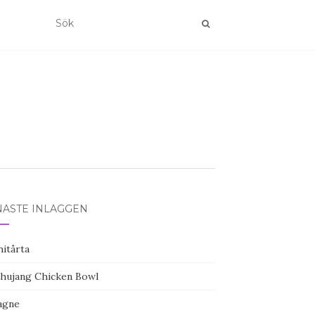
NASTE INLÄGGEN
hitårta
hujang Chicken Bowl
agne