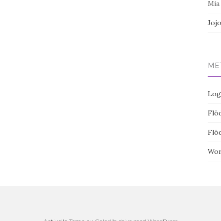
Mia
Joj
ME
Log
Flöd
Flö
Wor