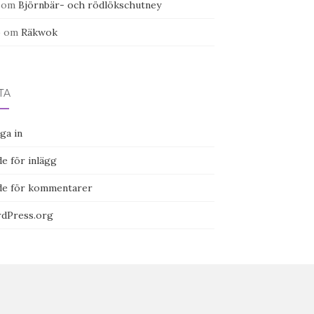
om
Björnbär- och rödlökschutney
o
om
Räkwok
TA
ga in
e för inlägg
de för kommentarer
dPress.org