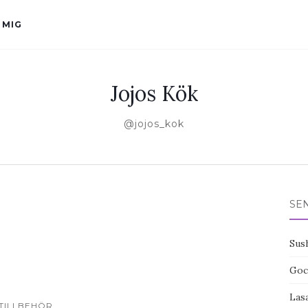
 MIG
Jojos Kök
@jojos_kok
SE
Sus
Goc
Las
TILLBEHÖR