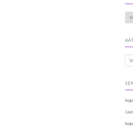
Ark
KA
Kat
SE
Joj
Anit
Joj