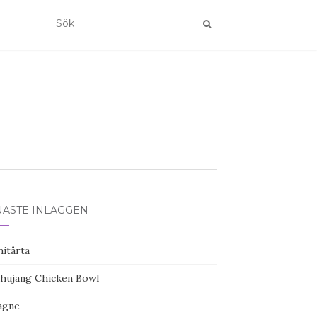
NASTE INLÄGGEN
hitårta
hujang Chicken Bowl
agne