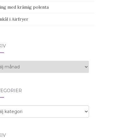
ing med krämig polenta
kål i Airfryer
KIV
iv
TEGORIER
egorier
KIV