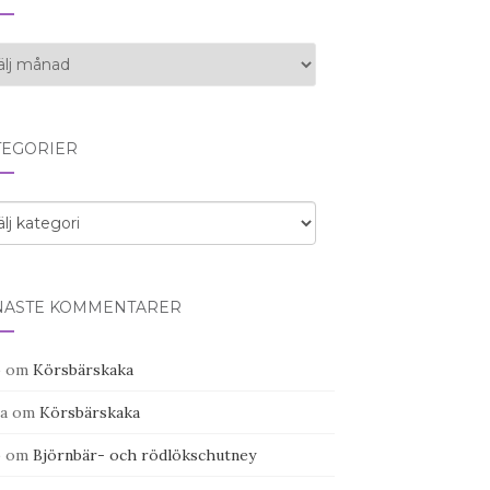
iv
TEGORIER
egorier
NASTE KOMMENTARER
o
om
Körsbärskaka
a
om
Körsbärskaka
o
om
Björnbär- och rödlökschutney