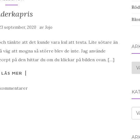
Röd
äderkapris
Blom
av
23 september, 2020
Jojo
h tänkte att det kunde vara kul att testa. Lite sötare än
AR
å väg att mogna så större blev de inte. Jag använde
Recept på den hittar du om du klickar på bilden ovan. […]
Ark
LÄS MER
 kommentarer
KA
Kat
AR