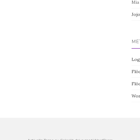
Mia
Joj
ME
Log
Flöd
Flö
Wor