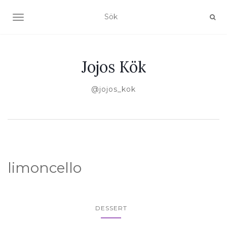
SLÅ PÅ/AV NAVIGERING
Jojos Kök
@jojos_kok
limoncello
DESSERT