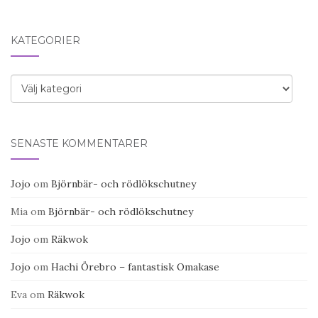
KATEGORIER
Kategorier
SENASTE KOMMENTARER
Jojo
om
Björnbär- och rödlökschutney
Mia
om
Björnbär- och rödlökschutney
Jojo
om
Räkwok
Jojo
om
Hachi Örebro – fantastisk Omakase
Eva
om
Räkwok