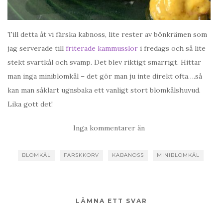
Till detta åt vi färska kabnoss, lite rester av bönkrämen som
jag serverade till
friterade kammusslor
i fredags och så lite
stekt svartkål och svamp. Det blev riktigt smarrigt. Hittar
man inga miniblomkål – det gör man ju inte direkt ofta….så
kan man såklart ugnsbaka ett vanligt stort blomkålshuvud.
Lika gott det!
Inga kommentarer än
BLOMKÅL
FÄRSKKORV
KABANOSS
MINIBLOMKÅL
LÄMNA ETT SVAR