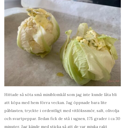
Hittade så söta små miniblomkål som jag inte kunde låta bli
att köpa med hem förra veckan. Jag öppnade bara lite
påblasten, tryckte i ordentligt med vitlökssmör, salt, olivolja
och svartpeppar. Sedan fick de stå i ugnen, 175 grader i ca 30
minuter. Jag kände med sticka så att de var mjuka rakt